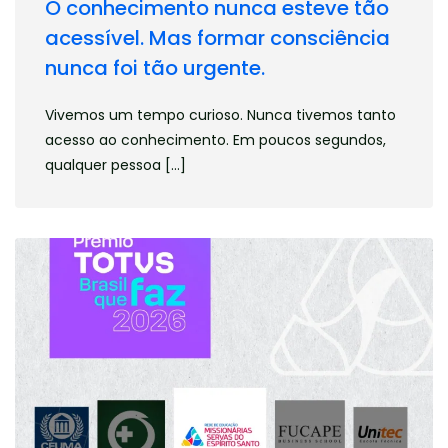
O conhecimento nunca esteve tão
acessível. Mas formar consciência
nunca foi tão urgente.
Colégio Espírito Santo
Vivemos um tempo curioso. Nunca tivemos tanto
Colégio Espírito Santo
acesso ao conhecimento. Em poucos segundos,
qualquer pessoa […]
Rua Tuiuti, 1442
Tatuapé • São Paulo • SP
Tel.: (11) 3389-1000
WhatsApp.: (11) 94749-3482
E-mail: relacionamento@cessp.com.br
VISITE O SITE
INSTAGRAM