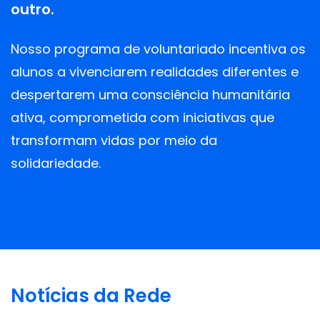
outro.
Nosso programa de voluntariado incentiva os
alunos a vivenciarem realidades diferentes e
despertarem uma consciência humanitária
ativa, comprometida com iniciativas que
transformam vidas por meio da
solidariedade.
Colégio Imaculado Coração de
Maria
Colégio Imaculado Coração de Maria
Notícias da Rede
Endereço: R. Aristides Caire, 141 – Méier,