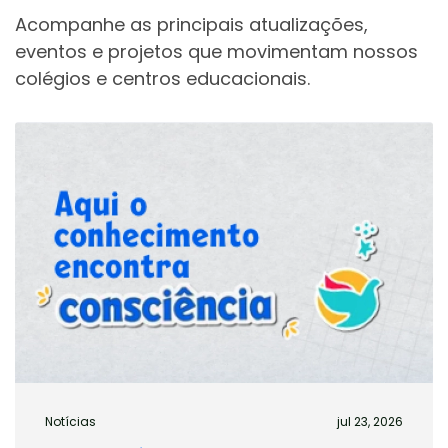
Rio de Janeiro – RJ, 20775-090
Acompanhe as principais atualizações,
E-mail: relacionamento@cicm.com.br
eventos e projetos que movimentam nossos
Tel.: (21) 98134-2625 ou (21) 99136-2836
colégios e centros educacionais.
VISITE O SITE
INSTAGRAM
Notícias
jul 23, 2026