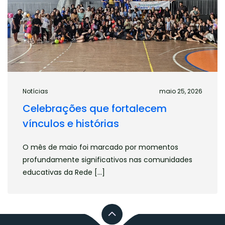
Centro Educacional Madre Josefa
Centro Educacional Madre Josefa
Rua: Ivurarema n° 339 – Inhaúma
CEP: 20766-120 – Rio de Janeiro – RJ
Telefone: (21) 3032-8140
Celular:(21) 96938-0004
Notícias
maio 25, 2026
Email: diretoria.educacional@cemjrj.com.br
Celebrações que fortalecem
vínculos e histórias
VISITE A PÁGINA
INSTAGRAM
O mês de maio foi marcado por momentos
profundamente significativos nas comunidades
educativas da Rede […]