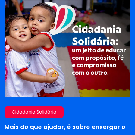
Colégio Sagrado Coração de Jesus
Colégio Sagrado Coração de Jesus
Rua Professor Moraes, 363
Funcionários – BH – MG
relacionamento1@cscjbh.com.br
Tel.: (31) 2517-9550
Cidadania Solidária
VISITE O SITE
INSTAGRAM
Mais do que ajudar, é sobre enxergar o