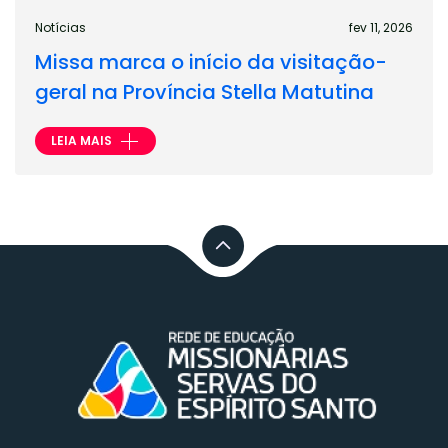
Notícias
fev 11, 2026
Missa marca o início da visitação-
geral na Província Stella Matutina
LEIA MAIS